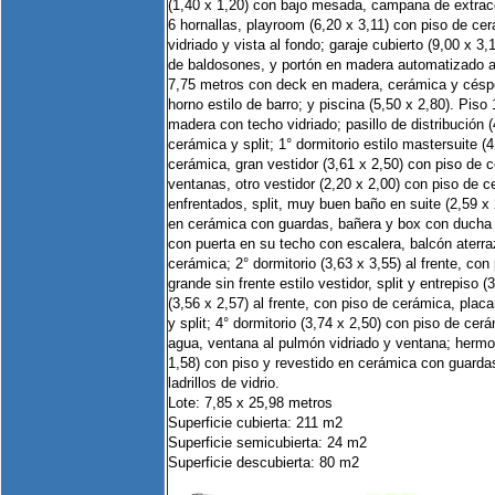
(1,40 x 1,20) con bajo mesada, campana de extracc
6 hornallas, playroom (6,20 x 3,11) con piso de ce
vidriado y vista al fondo; garaje cubierto (9,00 x 3,
de baldosones, y portón en madera automatizado a
7,75 metros con deck en madera, cerámica y césped 
horno estilo de barro; y piscina (5,50 x 2,80). Pis
madera con techo vidriado; pasillo de distribución 
cerámica y split; 1° dormitorio estilo mastersuite (
cerámica, gran vestidor (3,61 x 2,50) con piso de 
ventanas, otro vestidor (2,20 x 2,00) con piso de 
enfrentados, split, muy buen baño en suite (2,59 x 
en cerámica con guardas, bañera y box con ducha cl
con puerta en su techo con escalera, balcón aterra
cerámica; 2° dormitorio (3,63 x 3,55) al frente, con
grande sin frente estilo vestidor, split y entrepiso (
(3,56 x 2,57) al frente, con piso de cerámica, pla
y split; 4° dormitorio (3,74 x 2,50) con piso de ce
agua, ventana al pulmón vidriado y ventana; herm
1,58) con piso y revestido en cerámica con guarda
ladrillos de vidrio.
Lote: 7,85 x 25,98 metros
Superficie cubierta: 211 m2
Superficie semicubierta: 24 m2
Superficie descubierta: 80 m2