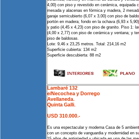
4,00) con piso y revestido en cerámica, equipada 
mesada y alacenas en fórmica y madera, 2 mesad
garaje semicubierto (6,07 x 3,00) con piso de bal
portón en madera; fondo en la ochava (6,93 x 5,90) c
y patio (4,45 x 4,23) con piso de granito. Piso 1: l
(4,00 x 2,77) con piso de cerámica y ventana; y ter
piso de baldosas.
Lote: 9,46 x 23,25 metros. Total: 214,16 m2
Superficie cubierta: 134 m2
Superficie descubierta: 88 m2
Lambaré 132
e/Necochea y Dorrego
Avellaneda.
Quinta Galli.
USD 310.000.-
Es una espectacular y moderna Casa de 5 ambiente
con un concepto de vanguardia y modernidad en su 
15 años de antigüedad y ubicada en una de las mej