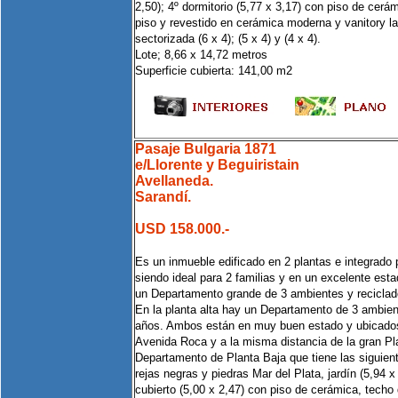
2,50); 4º dormitorio (5,77 x 3,17) con piso de cerá
piso y revestido en cerámica moderna y vanitory l
sectorizada (6 x 4); (5 x 4) y (4 x 4).
Lote; 8,66 x 14,72 metros
Superficie cubierta: 141,00 m2
Pasaje Bulgaria 1871
e/Llorente y Beguiristain
Avellaneda.
Sarandí.
USD 158.000.-
Es un inmueble edificado en 2 plantas e integrado
siendo ideal para 2 familias y en un excelente esta
un Departamento grande de 3 ambientes y reciclad
En la planta alta hay un Departamento de 3 ambien
años. Ambos están en muy buen estado y ubicados
Avenida Roca y a la misma distancia de la gran Pl
Departamento de Planta Baja que tiene las siguien
rejas negras y piedras Mar del Plata, jardín (5,94 
cubierto (5,00 x 2,47) con piso de cerámica, techo