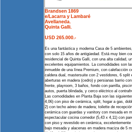
Brandsen 1869
e/Lacarra y Lambaré
Avellaneda.
Quinta Galli.
USD 265.000.-
Es una fantástica y moderna Casa de 5 ambientes, 
con solo 15 años de antigüedad. Está muy bien con
residencial de Quinta Galli, con una alta calidad, 
excelentes equipamientos. La comodidades son las
inmueble de una línea Premium, con calefacción ce
caldera dual, mastersuite con 2 vestidores, 6 spli
aberturas en madera (cedro) y persianas barrio con 
frente, playroom, 3 baños, fondo con parrilla, pisci
autos, puerta blindada, y cerco eléctrico al contra
Las comodidades en Planta Baja son las siguientes
4,06) con piso de cerámica, split, hogar a gas, dobl
2) con techo aéreo de madera; toilette de recepció
cerámica con guardas y vanitory con mesada en má
espectacular cocina comedor (5,43 x 4,11) con pared
con piso y revestido en cerámica, excelentemente
bajo mesada y alacenas en madera maciza de 5 metr