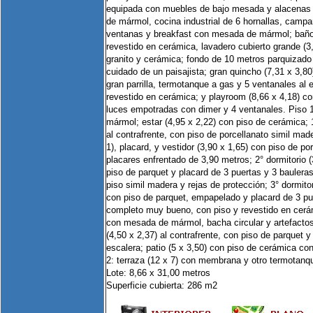
equipada con muebles de bajo mesada y alacenas
de mármol, cocina industrial de 6 hornallas, campa
ventanas y breakfast con mesada de mármol; baño 
revestido en cerámica, lavadero cubierto grande (3
granito y cerámica; fondo de 10 metros parquizado 
cuidado de un paisajista; gran quincho (7,31 x 3,8
gran parrilla, termotanque a gas y 5 ventanales al e
revestido en cerámica; y playroom (8,66 x 4,18) c
luces empotradas con dimer y 4 ventanales. Piso 
mármol; estar (4,95 x 2,22) con piso de cerámica; 1
al contrafrente, con piso de porcellanato simil made
1), placard, y vestidor (3,90 x 1,65) con piso de po
placares enfrentado de 3,90 metros; 2° dormitorio (3
piso de parquet y placard de 3 puertas y 3 bauleras
piso simil madera y rejas de protección; 3° dormitori
con piso de parquet, empapelado y placard de 3 p
completo muy bueno, con piso y revestido en cerá
con mesada de mármol, bacha circular y artefactos
(4,50 x 2,37) al contrafrente, con piso de parquet y
escalera; patio (5 x 3,50) con piso de cerámica co
2: terraza (12 x 7) con membrana y otro termotan
Lote: 8,66 x 31,00 metros
Superficie cubierta: 286 m2