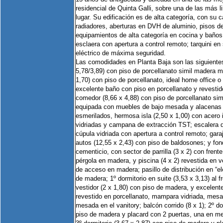
residencial de Quinta Galli, sobre una de las más li
lugar. Su edificación es de alta categoría, con su c
radiadores, aberturas en DVH de aluminio, pisos de
equipamientos de alta categoría en cocina y baños,
esclaera con apertura a control remoto; tarquini en 
eléctrico de máxima seguridad.
Las comodidades en Planta Baja son las siguientes
5,78/3,89) con piso de porcellanato simil madera ma
1,70) con piso de porcellanato, ideal home office o
excelente baño con piso en porcellanato y revestid
comedor (8,66 x 4,88) con piso de porcellanato sim
equipada con muebles de bajo mesada y alacenas c
esmerilados, hermosa isla (2,50 x 1,00) con acero 
vidriadas y campana de extracción TST; escalera 
cúpula vidriada con apertura a control remoto; gara
autos (12,55 x 2,43) con piso de baldosones; y fo
cementicio, con sector de parrilla (3 x 2) con frent
pérgola en madera, y piscina (4 x 2) revestida en v
de acceso en madera; pasillo de distribución en “ele
de madera; 1º dormitorio en suite (3,53 x 3,13) al 
vestidor (2 x 1,80) con piso de madera, y excelent
revestido en porcellanato, mampara vidriada, mes
mesada en el vanitory; balcón corrido (8 x 1); 2º do
piso de madera y placard con 2 puertas, una en me