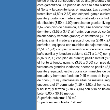
donde el nivel constructivo es de alta jerarquía y 
está garantizada. La puerta de acceso está blindad
el Norte y la carpintería es en madera. Las comodi
frente libre (4,80 x 2,68) con césped; garaje cubier
granito y portón de madera automatizado a control 
distribución (3,50 x 1,00) con piso de granito; livi
3,67) con piso de cerámica, split, aire acondicionad
dormitorio (3,55 x 3,48) al frente, con piso de cerá
balanceado y ventana grande; 2º dormitorio (3,07 x 
cerámica simil madera y placard; cocina (2,48 x 2,
cerámica, equipada con muebles de bajo mesada y
(2,51 x 1,74) con piso y revestido en cerámica, m
baño auxiliar y lavadero cubierto (1,71 x 1,40) con
(5,87 x 2,00) con piso de granito; pasillo lateral (
el frente al fondo; quincho (3,86 x 3,00) con piso d
ventanales grandes vidriados; sector de parrilla (2,
granito y equipado estilo cocina con muebles de b
mesada; y hermoso fondo de 9,45 metros de largo,
de riñón (6 x 4) y medianeras altas de máxima segu
encuentra el 3º dormitorio (4,19 x 3,51) al frente, 
y baulera; y terraza (6,70 x 4,06) con piso de baldo
Lote; 8,00 x 30,18 metros
Superficie cubierta: 120 m2
Superficie descubierta: 120 m2