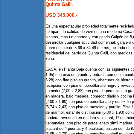
Quinta Galli.
USD 345.000.-
Es una espectacular propiedad totalmente reciclad
compartir la calidad de vivir en una moderna Casa
plantas, más un enorme y estupendo Galpón de 8,
desarrollar cualquier actividad comercial, garaje o 
sobre un lote de 8,66 x 34,49 metros, ubicada en
residencial del barrio de Quinta Galli, con medidas
zona.
CASA: en Planta Baja cuenta con las siguientes c
1,95) con piso de granito y entrada con doble puer
3,28) con fino piso en granito, aberturas de hierro co
recepción con piso en porcellanato negro y revesti
comedor (7,00 x 2,83) con piso de porcellanato g
en madera, bajo mesada, comedor diario y cocina in
(2,00 x 1,90) con piso de porcellanato y conexión p
(3,74 x 2,43) con piso de mosaico y parrilla. Piso 
de mármol; estar de distribución (6,00 x 1,93) con 
madera, revestido en madera y placard; 1º dormitori
ventanales, con piso de porcellanato simil madera,
placard de 4 puertas y 4 bauleras; balcón corrido (8
(3,05 x 2,78) con piso de porcellanto simil madera 