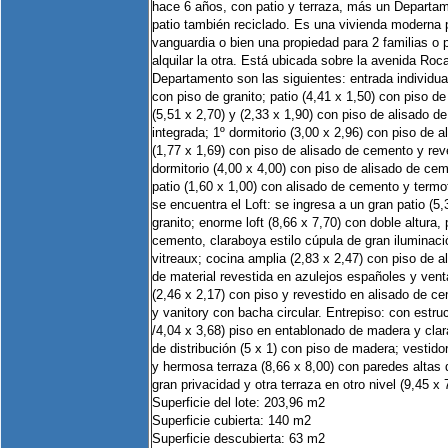
hace 6 años, con patio y terraza, más un Departa
patio también reciclado. Es una vivienda moderna p
vanguardia o bien una propiedad para 2 familias o p
alquilar la otra. Está ubicada sobre la avenida Ro
Departamento son las siguientes: entrada individual
con piso de granito; patio (4,41 x 1,50) con piso d
(5,51 x 2,70) y (2,33 x 1,90) con piso de alisado 
integrada; 1º dormitorio (3,00 x 2,96) con piso de 
(1,77 x 1,69) con piso de alisado de cemento y rev
dormitorio (4,00 x 4,00) con piso de alisado de ce
patio (1,60 x 1,00) con alisado de cemento y termo
se encuentra el Loft: se ingresa a un gran patio (5,
granito; enorme loft (8,66 x 7,70) con doble altura,
cemento, claraboya estilo cúpula de gran iluminaci
vitreaux; cocina amplia (2,83 x 2,47) con piso de
de material revestida en azulejos españoles y vent
(2,46 x 2,17) con piso y revestido en alisado de 
y vanitory con bacha circular. Entrepiso: con estruc
/4,04 x 3,68) piso en entablonado de madera y clar
de distribución (5 x 1) con piso de madera; vestidor 
y hermosa terraza (8,66 x 8,00) con paredes altas 
gran privacidad y otra terraza en otro nivel (9,45 x 
Superficie del lote: 203,96 m2
Superficie cubierta: 140 m2
Superficie descubierta: 63 m2