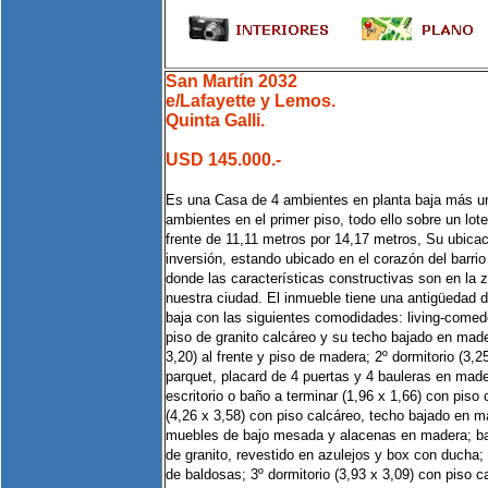
San Martín 2032
e/Lafayette y Lemos.
Quinta Galli.
USD 145.000.-
Es una Casa de 4 ambientes en planta baja más u
ambientes en el primer piso, todo ello sobre un lo
frente de 11,11 metros por 14,17 metros, Su ubica
inversión, estando ubicado en el corazón del barrio 
donde las características constructivas son en la 
nuestra ciudad. El inmueble tiene una antigüedad 
baja con las siguientes comodidades: living-comed
piso de granito calcáreo y su techo bajado en mader
3,20) al frente y piso de madera; 2º dormitorio (3,2
parquet, placard de 4 puertas y 4 bauleras en made
escritorio o baño a terminar (1,96 x 1,66) con piso
(4,26 x 3,58) con piso calcáreo, techo bajado en 
muebles de bajo mesada y alacenas en madera; bañ
de granito, revestido en azulejos y box con ducha; 
de baldosas; 3º dormitorio (3,93 x 3,09) con piso c