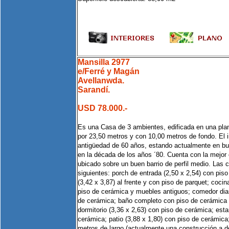
Mansilla 2977
e/Ferré y Magán
Avellanwda.
Sarandí.
USD 78.000.-
Es una Casa de 3 ambientes, edificada en una plan
por 23,50 metros y con 10,00 metros de fondo. El 
antigüedad de 60 años, estando actualmente en bu
en la década de los años ´80. Cuenta con la mejor 
ubicado sobre un buen barrio de perfil medio. Las
siguientes: porch de entrada (2,50 x 2,54) con piso
(3,42 x 3,87) al frente y con piso de parquet; cocin
piso de cerámica y muebles antiguos; comedor diar
de cerámica; baño completo con piso de cerámica y
dormitorio (3,36 x 2,63) con piso de cerámica; esta
cerámica; patio (3,88 x 1,80) con piso de cerámica;
metros de largo (actualmente una construcción a d