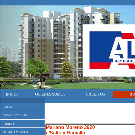
INICIO
QUIENES SOMOS
CREDITOS
BU
CASAS
CASAS P/2 FLIAS.
CHALETS
Mariano Moreno 3920
e/Salto y Ramallo
DEPARTAMENTOS