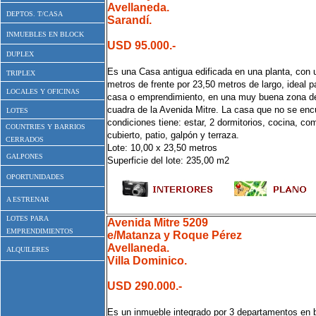
Avellaneda.
DEPTOS. T/CASA
Sarandí.
INMUEBLES EN BLOCK
USD 95.000.-
DUPLEX
Es una Casa antigua edificada en una planta, con u
TRIPLEX
metros de frente por 23,50 metros de largo, ideal pa
LOCALES Y OFICINAS
casa o emprendimiento, en una muy buena zona de
cuadra de la Avenida Mitre. La casa que no se en
LOTES
condiciones tiene: estar, 2 dormitorios, cocina, co
COUNTRIES Y BARRIOS
cubierto, patio, galpón y terraza.
CERRADOS
Lote: 10,00 x 23,50 metros
GALPONES
Superficie del lote: 235,00 m2
OPORTUNIDADES
A ESTRENAR
LOTES PARA
Avenida Mitre 5209
EMPRENDIMIENTOS
e/Matanza y Roque Pérez
Avellaneda.
ALQUILERES
Villa Dominico.
USD 290.000.-
Es un inmueble integrado por 3 departamentos en b