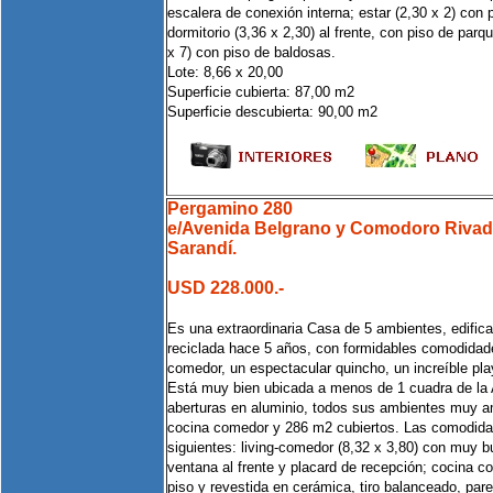
escalera de conexión interna; estar (2,30 x 2) con 
dormitorio (3,36 x 2,30) al frente, con piso de parq
x 7) con piso de baldosas.
Lote: 8,66 x 20,00
Superficie cubierta: 87,00 m2
Superficie descubierta: 90,00 m2
Pergamino 280
e/Avenida Belgrano y Comodoro Rivad
Sarandí.
USD 228.000.-
Es una extraordinaria Casa de 5 ambientes, edifica
reciclada hace 5 años, con formidables comodidade
comedor, un espectacular quincho, un increíble pl
Está muy bien ubicada a menos de 1 cuadra de la 
aberturas en aluminio, todos sus ambientes muy am
cocina comedor y 286 m2 cubiertos. Las comodida
siguientes: living-comedor (8,32 x 3,80) con muy b
ventana al frente y placard de recepción; cocina c
piso y revestida en cerámica, tiro balanceado, pare