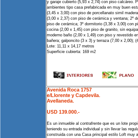
y garaje cubierto (5,93 x 2,74) con piso calcáreo.
ambientes tipo casa prefabricada en muy buen esta
(3,45 x 3,00) con piso de porcellanato simil madera
(3,00 x 2,37) con piso de cerámica y ventana; 2º do
piso de cerámica; 3º dormitorio (3,38 x 3,00) con 
cocina (2,00 x 1,45) con piso de granito, sin equi
moderno baño (2,00 x 1,49) con piso y revestido 
bañera; galponcito (3 x 3) y terraza (7,00 x 2,00); (
Lote: 11,11 x 14,17 metros
Superficie cubierta: 169 m2
Avenida Roca 1757
e/Llorente y Capdevila.
Avellaneda.
USD 139.000.-
Es un inmueble al contrafrente que es un lote propi
teniendo su entrada individual y sin llevar las reg
construida con una Casa principal estilo Loft muy 