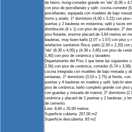
de hierro; living-comedor grande en “ele” (6,95 x 4,0
con piso de porcellanato y split; cocina comedor (5
porcellanato, equipada con muebles de bajo mesa
horno y anafe; 1º dormitorio (4,00 x 3,22) con piso
puertas y 2 bauleras en melamina, split y luces em
distribución (6 x 1) con piso de porcellanato; 2º dor
piso flotante, enorme placard de 3,64 metros en m
bauleras; muy buen baño (2,07 x 1,57) con piso y r
artefactos sanitarios Roca; patio (2,50 x 2,20) con
“ele” (8,30 x 4,05) y (4,38 x 3,85) con piso de cerá
1,40) con piso de cerámica y lavadero.
Departamento del Piso 1 que tiene las siguientes 
2,56) con piso de cerámica; comedor (5,74 x 3,08)
cocina integrada con muebles de bajo mesada y a
ventanas; 1º dormitorio (3,53 x 2,75) al frente, con 
puertas y 4 bauleras en madera y split; balcón ater
piso de cerámica; baño completo grande con piso 
con guardas y mesada de mámol; 2º dormitorio (2,9
cerámica y placard de 2 puertas y 2 bauleras; y ter
de cemento.
Lote; 8,66 x 25,00 metros
Superficie cubierta: 207,00 m2
Superficie descubierta: 83 m2