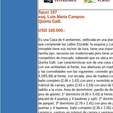
Spurr 197
esq. Luis Maria Campos.
Quinta Galli.
USD 160.000.-
Es una Casa de 4 ambientes, edificada en una plan
que comprende las calles Elizalde, la esquina y L
inmueble tiene sus techos de losa, tiene una impo
familia tipo, necesita ser modernizado pero tiene
competitivo de mercado, sabiendo que se ubica en 
Quinta Galli. Las características son de una casa
con sus ambientes al frente, sus aberturas en made
y las comodidades son las siguientes: comedor gra
4,18/5,94) al frente, con arcada, piso de madera co
baño completo (2,46 x 1,62) con piso y revestido e
mármol de carrara; patio (2,62 x 2,54) con piso de
ladrillo a la vista. Area de dormitorios: pasillo de d
piso de granito; 1º dormitorio (4,00 x 3,43) al frent
placard de 4 puertas y 4 bauleras y split; 2º dormit
de parquet; 3º dormitorio (2,79 x 2,41) con piso de
puertas y 4 bauleras; baño completo (2,36 x 2,05) 
cerámica, vanitory en mármol de carrara y ventana