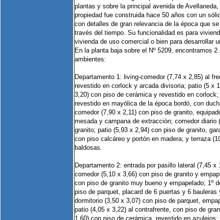
plantas y sobre la principal avenida de Avellaneda,
propiedad fue construida hace 50 años con un sólid
con detalles de gran relevancia de la época que s
través del tiempo. Su funcionalidad es para vivienda
vivienda de uso comercial o bien para desarrollar 
En la planta baja sobre el Nº 5209, encontramos 2
ambientes:
Departamento 1: living-comedor (7,74 x 2,85) al fr
revestido en corlock y arcada divisoria; patio (5 x 1
3,20) con piso de cerámica y revestido en corlock;
revestido en mayólica de la época bordó, con duch
comedor (7,90 x 2,11) con piso de granito, equipa
mesada y campana de extracción; comedor diario (
granito; patio (5,93 x 2,94) con piso de granito, gar
con piso calcáreo y portón en madera; y terraza (1
baldosas.
Departamento 2: entrada por pasillo lateral (7,45 x
comedor (5,10 x 3,66) con piso de granito y empapel
con piso de granito muy bueno y empapelado; 1º do
piso de parquet, placard de 6 puertas y 6 bauleras 
dormitorio (3,50 x 3,07) con piso de parquet, empap
patio (4,05 x 3,22) al contrafrente, con piso de gran
1,60) con piso de cerámica, revestido en azulejos; 