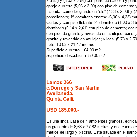
x 3,53) y (3,03 x 2,56) con parte de baldosa y parte
garaje cubierto (5,66 x 3,00) con piso de cemento 
Estrada; comedor grande en “ele” (7,33 x 2,93) y (2
porcellanato; 1º dormitorio enorme (6,06 x 4,33) c
Cortés y con piso flotante; 2º dormitorio (4,00 x 3,
dormitorio (5,14 x 2,61) con piso de cemento; coci
con piso de granito y revestido en azulejos; baño (
granito y revestido en azulejos; y local (5,73 x 2,50
Lote: 10,03 x 21,42 metros
Superficie cubierta: 164,00 m2
Superficie descubierta: 50,00 m2
Lemos 266
e/Dorrego y San Martín
Avellaneda.
Quinta Galli.
USD 185.000.-
Es una linda Casa de 4 ambientes grandes, edifica
un gran lote de 8,66 x 27,82 metros y que cuenta 
metros de largo y piscina. Está situada en el barrio