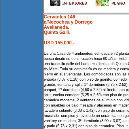
Cervantes 146
e/Necochea y Dorrego
Avellaneda.
Quinta Galli.
USD 155.000.-
Es una Casa de 4 ambientes, edificada en 2 planta
época desde su construcción hace 60 años. Está 
una tranquila calle del barrio residencial de Quinta 
Av.Mitre. Toda su carpintería es de madera y cons
hierro en sus ventanas. Las comodidades son las si
entrada (3,87 x 1,20) con piso de granito; comedor 
granito, ventana y split; 1º dormitorio (3,75 x 2,52)
parquet; 2º dormitorio (4,50 x 2,52) al frente, con 
split; cocina comedor (6,25 x 2,60) con piso de gra
cerámica moderna, 2 ventanas de aluminio con vidr
con muebles de bajo mesada y alacenas en madera
lavadero cubierto (3,08 x 1,42) con piso de cerám
reciclado, con piso y revestido en cerámica con g
vanitory en madera; 3º dormitorio (3,00 x 3,07) co
y patio (5,73 x 2,31) con piso de cerámica. Piso 1: 