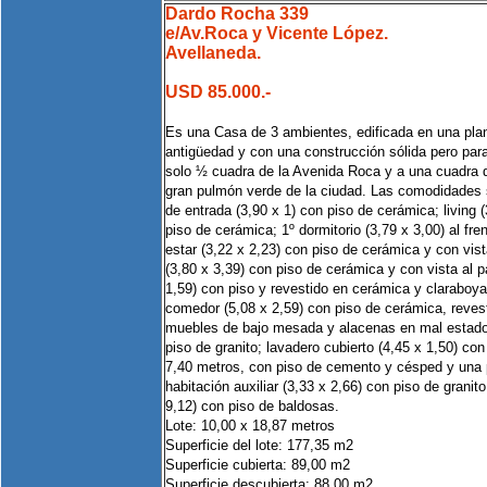
Dardo Rocha 339
e/Av.Roca y Vicente López.
Avellaneda.
USD 85.000.-
Es una Casa de 3 ambientes, edificada en una pla
antigüedad y con una construcción sólida pero para
solo ½ cuadra de la Avenida Roca y a una cuadra d
gran pulmón verde de la ciudad. Las comodidades s
de entrada (3,90 x 1) con piso de cerámica; living (
piso de cerámica; 1º dormitorio (3,79 x 3,00) al fre
estar (3,22 x 2,23) con piso de cerámica y con vista
(3,80 x 3,39) con piso de cerámica y con vista al p
1,59) con piso y revestido en cerámica y claraboya
comedor (5,08 x 2,59) con piso de cerámica, reves
muebles de bajo mesada y alacenas en mal estado;
piso de granito; lavadero cubierto (4,45 x 1,50) con
7,40 metros, con piso de cemento y césped y una p
habitación auxiliar (3,33 x 2,66) con piso de granito
9,12) con piso de baldosas.
Lote: 10,00 x 18,87 metros
Superficie del lote: 177,35 m2
Superficie cubierta: 89,00 m2
Superficie descubierta: 88,00 m2