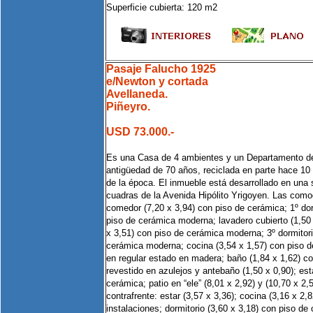
Superficie cubierta: 120 m2
Pasaje Falucho 1925
e/Newton y cortada
Avellaneda.
Piñeyro.
USD 73.000.-
Es una Casa de 4 ambientes y un Departamento d
antigüedad de 70 años, reciclada en parte hace 10 
de la época. El inmueble está desarrollado en una 
cuadras de la Avenida Hipólito Yrigoyen. Las como
comedor (7,20 x 3,94) con piso de cerámica; 1º dor
piso de cerámica moderna; lavadero cubierto (1,50 x
x 3,51) con piso de cerámica moderna; 3º dormitori
cerámica moderna; cocina (3,54 x 1,57) con piso 
en regular estado en madera; baño (1,84 x 1,62) c
revestido en azulejos y antebaño (1,50 x 0,90); est
cerámica; patio en “ele” (8,01 x 2,92) y (10,70 x 2
contrafrente: estar (3,57 x 3,36); cocina (3,16 x 2,
instalaciones; dormitorio (3,60 x 3,18) con piso de