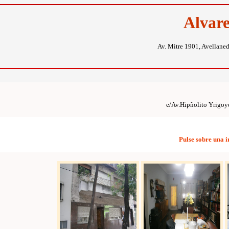
Alvar
Av. Mitre 1901, Avellane
e/Av.Hipñolito Yrigoye
Pulse sobre una 